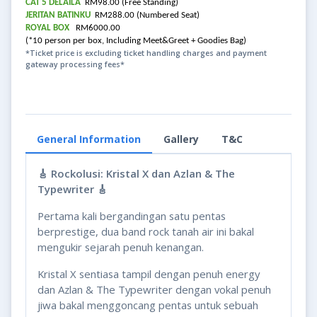
CAT 5 DELAILA
RM98.00 (Free Standing)
JERITAN BATINKU
RM288.00 (Numbered Seat)
ROYAL BOX
RM6000.00
(*10 person per box, Including Meet&Greet + Goodies Bag)
*Ticket price is excluding ticket handling charges and payment
gateway processing fees*
General Information
Gallery
T&C
🎸 Rockolusi: Kristal X dan Azlan & The
Typewriter 🎸
Pertama kali bergandingan satu pentas
berprestige, dua band rock tanah air ini bakal
mengukir sejarah penuh kenangan.
Kristal X sentiasa tampil dengan penuh energy
dan Azlan & The Typewriter dengan vokal penuh
jiwa bakal menggoncang pentas untuk sebuah